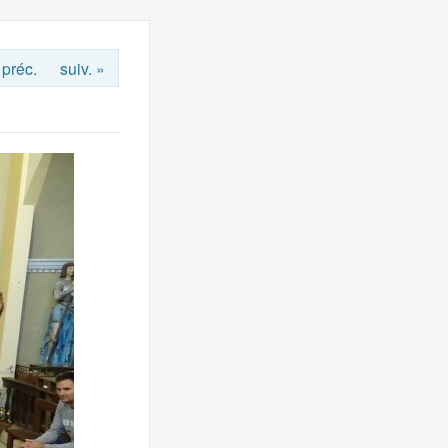
 préc.
suiv. »