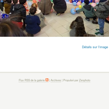
Détails sur l’image
Flux RSS de la galerie
|
Archives
| Propulsé par
Zenphoto